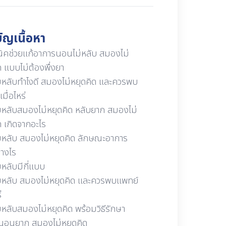
ัญเนื้อหา
ิคช่วยแก้อาการนอนไม่หลับ สมองไม่
ด แบบไม่ต้องพึ่งยา
่หลับทำไงดี สมองไม่หยุดคิด และควรพบ
มื่อไหร่
หลับสมองไม่หยุดคิด หลับยาก สมองไม่
ด เกิดจากอะไร
่หลับ สมองไม่หยุดคิด ลักษณะอาการ
่างไร
หลับมีกี่แบบ
่หลับ สมองไม่หยุดคิด และควรพบแพทย์
่
หลับสมองไม่หยุดคิด พร้อมวิธีรักษา
นอนยาก สมองไม่หยุดคิด