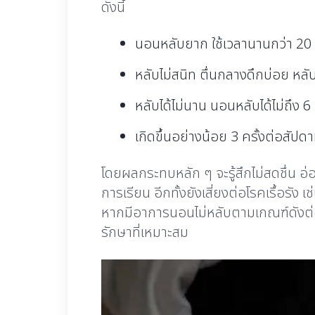
ดังนี้
นอนหลับยาก ใช้เวลานานกว่า 20 
หลับไม่สนิท ตื่นกลางดึกบ่อย หล
หลับได้ไม่นาน นอนหลับได้ไม่ถึง 6 
เกิดขึ้นอย่างน้อย 3 ครั้งต่อสัปดา
โดยผลกระทบหลัก ๆ จะรู้สึกไม่สดชื่น 
การเรียน อีกทั้งยังเสี่ยงต่อโรคเรื้อรัง
หากมีอาการนอนไม่หลับตามเกณฑ์ดังต่อ
รักษาที่เหมาะสม