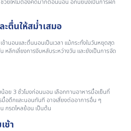
 ช่วยให้ไม่ต้องคิดมากตอนนอน อีกนัยนึงเป็นการฝึก
ตื่นให้สม่ำเสมอ
ข้านอนและตื่นนอนเป็นเวลา แม้กระทั่งในวันหยุดสุด
ัน หลีกเลี่ยงการงีบหลับระหว่างวัน และยังเป็นการจัด
งน้อย 3 ชั่วโมงก่อนนอน เลือกทานอาหารมื้อเย็นที่
มื้อดึกและนอนทันที อาจเสี่ยงต่ออาการอื่น ๆ
่น กรดไหลย้อน เป็นต้น
เช้า