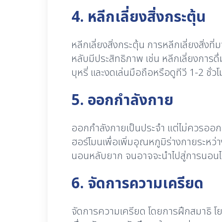
4. หลีกเลี่ยงสิ่งกระตุ้น
หลีกเลี่ยงสิ่งกระตุ้น การหลีกเลี่ยงสิ่
หลับมีประสิทธิภาพ เช่น หลีกเลี่ยงการ
บุหรี่ และงดเล่นมือถือหรือดูทีวี 1-2 ชั
5. ออกกำลังกาย
ออกกำลังกายเป็นประจำ แต่ไม่ควรออก
ฮอร์โมนเพื่อเพิ่มอุณหภูมิร่างกายระหว
นอนหลับยาก จนอาจจะนำไปสู่การนอนไม่
6. จัดการความเครียด
จัดการความเครียด โดยการฝึกสมาธิ โย