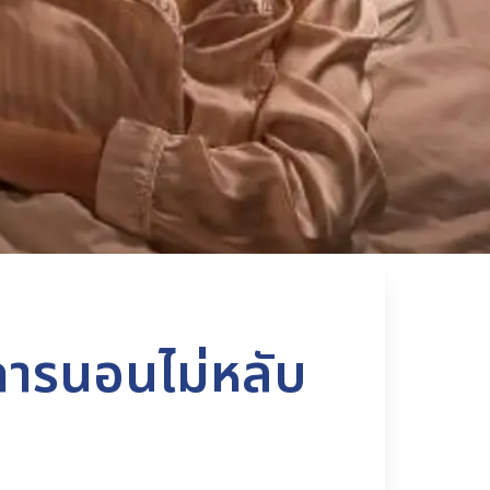
การนอนไม่หลับ