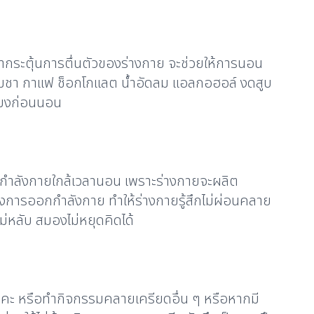
งที่มากระตุ้นการตื่นตัวของร่างกาย จะช่วยให้การนอน
ดื่มชา กาแฟ ช็อกโกแลต น้ำอัดลม แอลกอฮอล์ งดสูบ
่วโมงก่อนนอน
กำลังกายใกล้เวลานอน เพราะร่างกายจะผลิต
่างการออกกำลังกาย ทำให้ร่างกายรู้สึกไม่ผ่อนคลาย
หลับ สมองไม่หยุดคิดได้
คะ หรือทำกิจกรรมคลายเครียดอื่น ๆ หรือหากมี